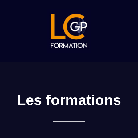
Aller
au
contenu
Les formations
____